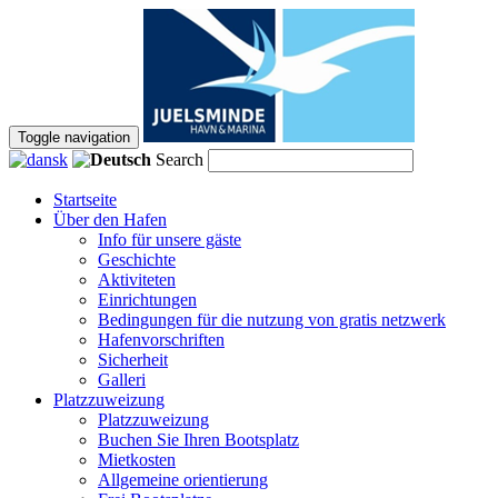
Toggle navigation
Search
Startseite
Über den Hafen
Info für unsere gäste
Geschichte
Aktiviteten
Einrichtungen
Bedingungen für die nutzung von gratis netzwerk
Hafenvorschriften
Sicherheit
Galleri
Platzzuweizung
Platzzuweizung
Buchen Sie Ihren Bootsplatz
Mietkosten
Allgemeine orientierung